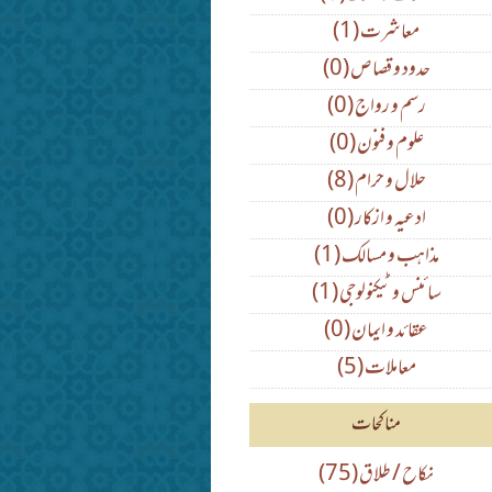
(1) معاشرت
(0) حدود و قصاص
(0) رسم و رواج
(0) علوم و فنون
(8) حلال و حرام
(0) ادعیہ و ازکار
(1) مذاہب و مسالک
(1) سائنس و ٹیکنولوجی
(0) عقائد و ایمان
(5) معاملات
مناکحات
(75) نکاح / طلاق