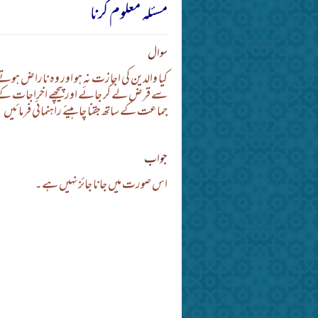
مسئلہ معلوم کرنا
سوال
کیا والدین کی اجازت نہ ہو اور وہ ناراض ہوتے 
سے قرض لے کر جائے اور پیچھے اخراجات کے ل
جماعت کے ساتھ جقنا چاہیئے راہنمائی فرمائیں
جواب
اس صورت میں جانا جائز نہیں ہے۔