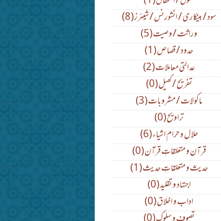
(1) حقوق / استحقاق
(8) سود / بینکاری / انشورنس / شیئرز
(5) وراثت / وصیت
(1) حدود / قصاص
(2) عدالتی معاملات
(0) تفریح / کھیل
(3) ماکولات / مشروبات
(0) تراویح
(6) حلال و حرام اشیاء
(0) قرآن و متعلقاتِ قرآن
(1) حدیث و متعلقاتِ حدیث
(0) اجتہاد و تقلید
(0) اداب و اخلاق
(0) تصوف و سلوک