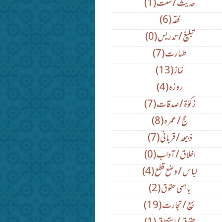
(1) حدیث / سنت
(6) فقہ
(0) تبلیغ / تدریس
(7) طہارت
(13) نماز
(4) روزہ
(7) زکوٰۃ / صدقات
(8) حج / عمرہ
(7) ذبیحہ / قربانی
(0) اخلاق / آداب
(4) لباس / وضع قطع
(2) باہمی حقوق
(19) بیع / تجارت