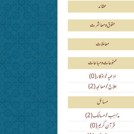
عقائد
حقوق و معاشرت
معاملات
ممنوعات و مباحات
(0) ادعیہ / اذکار
(2) علاج / معالجہ
مسائل
(2) مذاہب / مسالک
(0) قرآن کریم