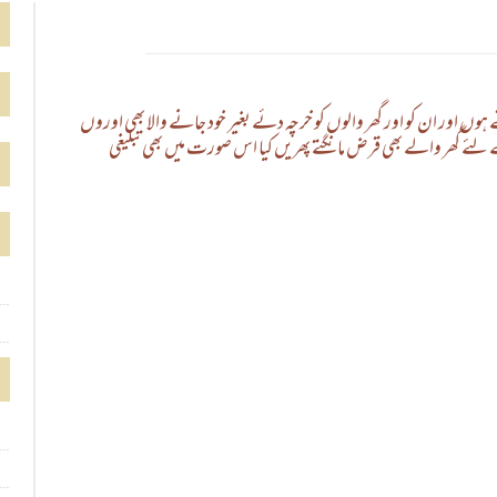
ہوں اور ان کو اور گھر والوں کو خرچہ دئے بغیر خود جانے والا بھی اوروں
ئے گھر والے بھی قرض مانگتے پھریں کیا اس صورت میں بھی تبلیغی